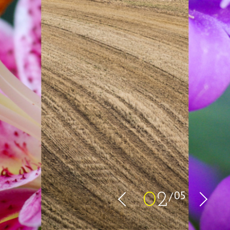
05
0
3